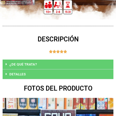
DESCRIPCIÓN
Valorado





con
5
¿DE QUÉ TRATA?
de
DETALLES
5
FOTOS DEL PRODUCTO