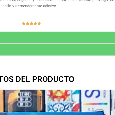
 sencillo y tremendamente adictivo.
Valorado





con
5
de
5
TOS DEL PRODUCTO