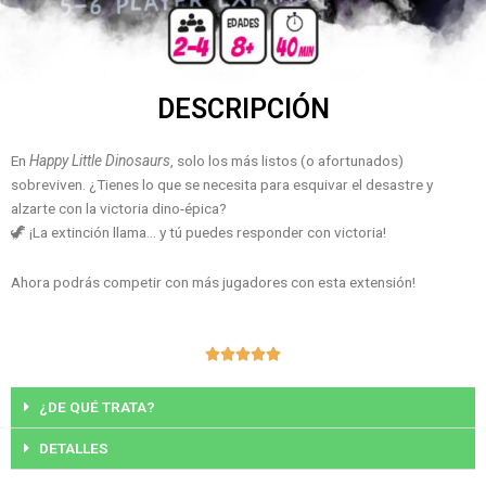
DESCRIPCIÓN
En
Happy Little Dinosaurs
, solo los más listos (o afortunados)
sobreviven. ¿Tienes lo que se necesita para esquivar el desastre y
alzarte con la victoria dino-épica?
🦖 ¡La extinción llama… y tú puedes responder con victoria!
Ahora podrás competir con más jugadores con esta extensión!
Valorado





con
5
¿DE QUÉ TRATA?
de
DETALLES
5