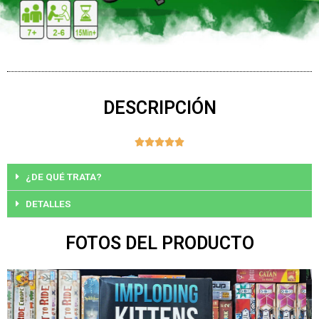
DESCRIPCIÓN
Valorado





con
5
¿DE QUÉ TRATA?
de
DETALLES
5
FOTOS DEL PRODUCTO