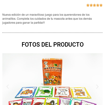
V





c
Nueva edición de un maravilloso juego para los querendones de los
5
animalitos. Completa los cuidados de tu mascota antes que los demás
d
jugadores para ganar la partida!!!
5
FOTOS DEL PRODUCTO