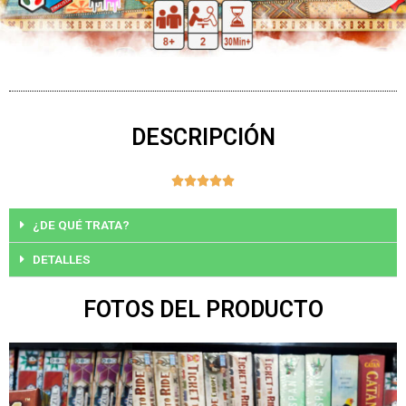
DESCRIPCIÓN
Valorado





con
5
¿DE QUÉ TRATA?
de
DETALLES
5
FOTOS DEL PRODUCTO