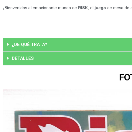
¡Bienvenidos al emocionante mundo de
RISK
, el
juego
de mesa de es
¿DE QUÉ TRATA?
DETALLES
FO