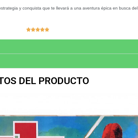
trategia y conquista que te llevará a una aventura épica en busca d
Valorado





con
5
de
5
TOS DEL PRODUCTO