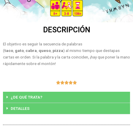
DESCRIPCIÓN
El objetivo es seguir la secuencia de palabras
(
taco
,
gato
,
cabra
,
queso
,
pizza
) al mismo tiempo que destapas
cartas en orden. Si la palabra y la carta coinciden, ¡hay que poner la mano
rápidamente sobre el montón!
Valorado





con
5
¿DE QUÉ TRATA?
de
DETALLES
5