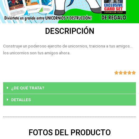
DESCRIPCIÓN
Construye un poderoso ejercito de unicornios, traiciona a tus amigos…
los unicornios son tus amigos ahora.
V





c
5
¿DE QUÉ TRATA?
d
DETALLES
5
FOTOS DEL PRODUCTO