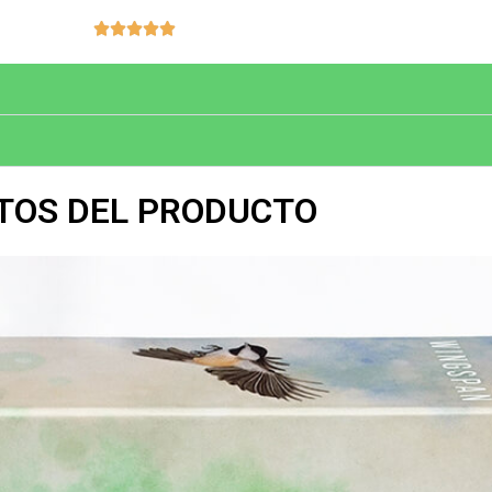
Valorado





con
5
de
5
TOS DEL PRODUCTO