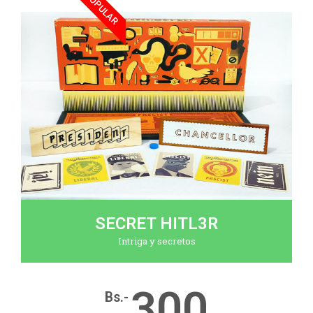
POPULAR
SECRET HITL3R
Intriga y secretos
300
Bs.-