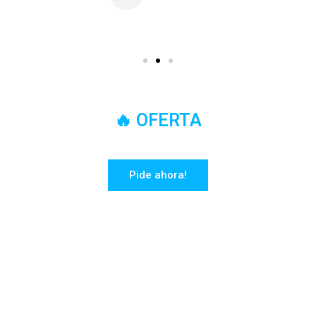
🔥 OFERTA
🎁 10Bs de descuento en tu primera compra
Pide ahora!