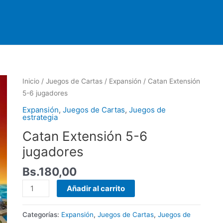
Catan
Inicio
/
Juegos de Cartas
/
Expansión
/ Catan Extensión
Extensión
5-6 jugadores
5-
Expansión
,
Juegos de Cartas
,
Juegos de
6
estrategia
jugadores
Catan Extensión 5-6
cantidad
jugadores
Bs.
180,00
Añadir al carrito
Categorías:
Expansión
,
Juegos de Cartas
,
Juegos de