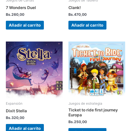
Juegos de Cartas
Juegos de Tablero
7 Wonders Duel
Clank!
Bs.
260,00
Bs.
470,00
Añadir al carrito
Añadir al carrito
Expansión
Juegos de estrategia
Ticket to ride first journey
Dixit Stella
Europa
Bs.
320,00
Bs.
250,00
Añadir al carrito