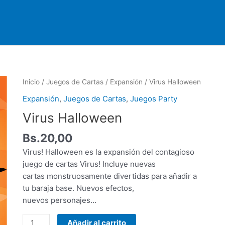
Virus
Inicio
/
Juegos de Cartas
/
Expansión
/ Virus Halloween
Halloween
Expansión
,
Juegos de Cartas
,
Juegos Party
cantidad
Virus Halloween
Bs.
20,00
Virus! Halloween es la expansión del contagioso
juego de cartas Virus! Incluye nuevas
cartas monstruosamente divertidas para añadir a
tu baraja base. Nuevos efectos,
nuevos personajes…
Añadir al carrito