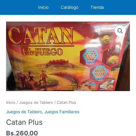
Ir
Inicio
Catálogo
Tienda
al
contenido
Catan
Plus
cantidad
Inicio
/
Juegos de Tablero
/ Catan Plus
Juegos de Tablero
,
Juegos Familiares
Catan Plus
Bs.
260,00