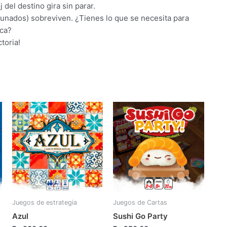
 del destino gira sin parar.
ortunados) sobreviven. ¿Tienes lo que se necesita para
ica?
toria!
Juegos de estrategia
Juegos de Cartas
Azul
Sushi Go Party