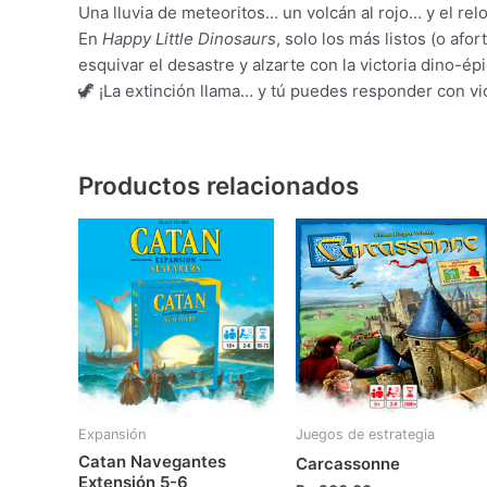
Una lluvia de meteoritos… un volcán al rojo… y el reloj
En
Happy Little Dinosaurs
, solo los más listos (o af
esquivar el desastre y alzarte con la victoria dino-ép
🦖 ¡La extinción llama… y tú puedes responder con vic
Productos relacionados
Expansión
Juegos de estrategia
Catan Navegantes
Carcassonne
Extensión 5-6